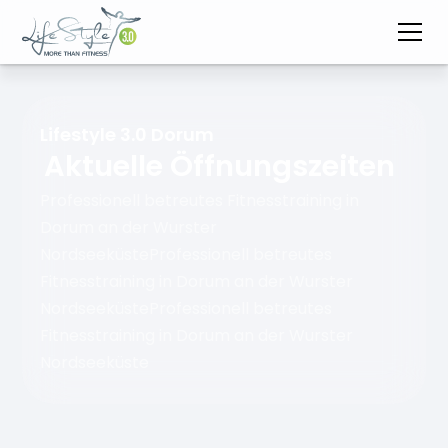
Lifestyle 3.0 Dorum
Aktuelle Öffnungszeiten
Professionell betreutes Fitnesstraining in
Dorum an der Wurster
NordseeküsteProfessionell betreutes
Fitnesstraining in Dorum an der Wurster
NordseeküsteProfessionell betreutes
Fitnesstraining in Dorum an der Wurster
Nordseeküste