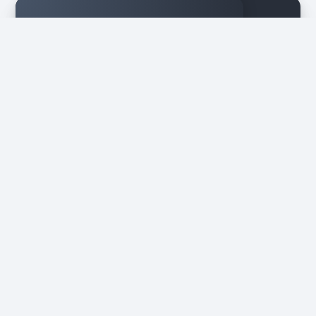
Ernährungsberatung
Iss dich gesund – mit persönlicher
Ernährungsberatung
Stoffwechselkur
Gezielt abnehmen – nachhaltig und
ohne Jojo-Effekt
Bist du bereit?