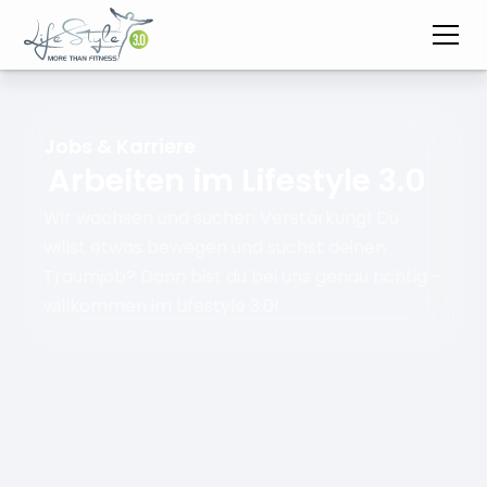
Jobs & Karriere
Arbeiten im Lifestyle 3.0
Wir wachsen und suchen Verstärkung! Du
willst etwas bewegen und suchst deinen
Traumjob? Dann bist du bei uns genau richtig –
willkommen im Lifestyle 3.0!